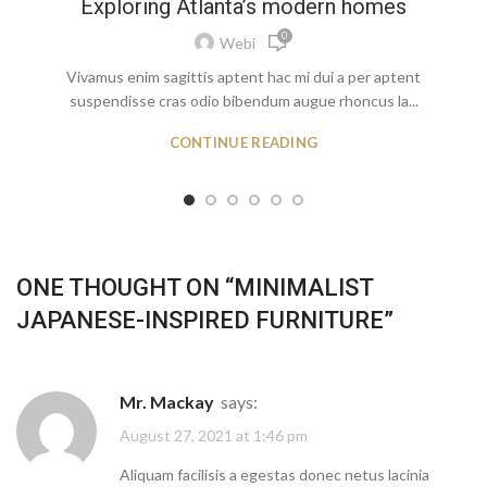
Exploring Atlanta’s modern homes
0
Webi
Vivamus enim sagittis aptent hac mi dui a per aptent
suspendisse cras odio bibendum augue rhoncus la...
CONTINUE READING
ONE THOUGHT ON “
MINIMALIST
JAPANESE-INSPIRED FURNITURE
”
Mr. Mackay
says:
August 27, 2021 at 1:46 pm
Aliquam facilisis a egestas donec netus lacinia