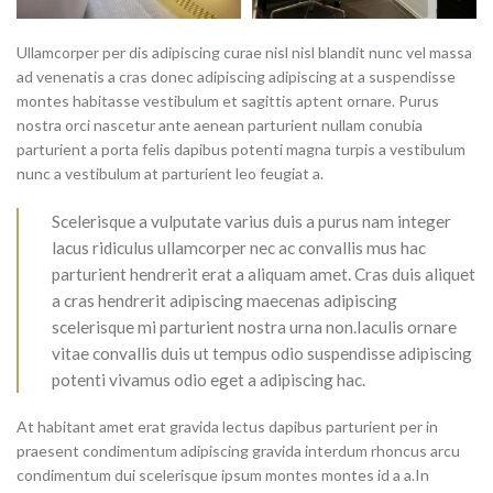
Ullamcorper per dis adipiscing curae nisl nisl blandit nunc vel massa
ad venenatis a cras donec adipiscing adipiscing at a suspendisse
montes habitasse vestibulum et sagittis aptent ornare. Purus
nostra orci nascetur ante aenean parturient nullam conubia
parturient a porta felis dapibus potenti magna turpis a vestibulum
nunc a vestibulum at parturient leo feugiat a.
Scelerisque a vulputate varius duis a purus nam integer
lacus ridiculus ullamcorper nec ac convallis mus hac
parturient hendrerit erat a aliquam amet. Cras duis aliquet
a cras hendrerit adipiscing maecenas adipiscing
scelerisque mi parturient nostra urna non.Iaculis ornare
vitae convallis duis ut tempus odio suspendisse adipiscing
potenti vivamus odio eget a adipiscing hac.
At habitant amet erat gravida lectus dapibus parturient per in
praesent condimentum adipiscing gravida interdum rhoncus arcu
condimentum dui scelerisque ipsum montes montes id a a.In