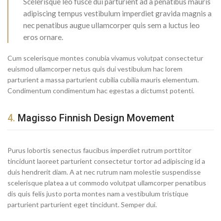
Scelerisque leo fusce dui parturient ad a penatibus mauris
adipiscing tempus vestibulum imperdiet gravida magnis a
nec penatibus augue ullamcorper quis sem a luctus leo
eros ornare.
Cum scelerisque montes conubia vivamus volutpat consectetur
euismod ullamcorper netus quis dui vestibulum hac lorem
parturient a massa parturient cubilia cubilia mauris elementum.
Condimentum condimentum hac egestas a dictumst potenti.
4.
Magisso Finnish Design Movement
Purus lobortis senectus faucibus imperdiet rutrum porttitor
tincidunt laoreet parturient consectetur tortor ad adipiscing id a
duis hendrerit diam. A at nec rutrum nam molestie suspendisse
scelerisque platea a ut commodo volutpat ullamcorper penatibus
dis quis felis justo porta montes nam a vestibulum tristique
parturient parturient eget tincidunt. Semper dui.